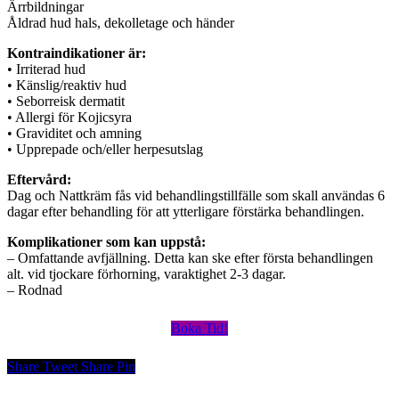
Ärrbildningar
Åldrad hud hals, dekolletage och händer
Kontraindikationer är:
• Irriterad hud
• Känslig/reaktiv hud
• Seborreisk dermatit
• Allergi för Kojicsyra
• Graviditet och amning
• Upprepade och/eller herpesutslag
Eftervård:
Dag och Nattkräm fås vid behandlingstillfälle som skall användas 6
dagar efter behandling för att ytterligare förstärka behandlingen.
Komplikationer som kan uppstå:
– Omfattande avfjällning. Detta kan ske efter första behandlingen
alt. vid tjockare förhorning, varaktighet 2-3 dagar.
– Rodnad
Boka Tid!
Share
Tweet
Share
Pin