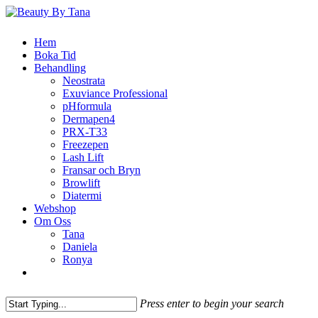
Skip
to
main
Menu
Hem
content
Boka Tid
Behandling
Neostrata
Exuviance Professional
pHformula
Dermapen4
PRX-T33
Freezepen
Lash Lift
Fransar och Bryn
Browlift
Diatermi
Webshop
Om Oss
Tana
Daniela
Ronya
facebook
instagram
phone
email
Press enter to begin your search