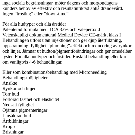
inga sociala begränsningar, möter dagens och morgondagens
kunders behov av effektiv och resultatinriktad antiåldrandevård.
Ingen ”frosting” eller ”down-time”
För alla hudtyper och alla årstider
Patenterad formula med TCA 33% och väteperoxid
Vetenskapligt dokumenterad Medical Device CE-märkt klass I
Behandlingen utförs utan injektioner och ger djup återfuktning,
uppstramning, fyllighet “plumping”-effekt och reducering av rynkor
och linjer. Jämnar ut hudton/pigmentförändringar och ger omedelbar
lyster. För alla hudtyper och årstider. Enskild behandling eller kur
om vanligtvis 4-6 behandlingar.
Eller som kombinationsbehandling med Microneedling
Behandlingsmöjligheter
Ansikte
Rynkor och linjer
Torr hud
Förlorad fasthet och elasticitet
Nedsatt fyllighet
Ojämna pigmenteringar
Ljusåldrad hud
Ärrbildningar
Kropp
Bristningar