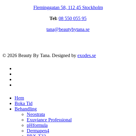
Fleminggatan 58, 112 45 Stockholm
Tel:
08 550 055 95
tana@beautybytana.se
© 2026 Beauty By Tana. Designed by
exodes.se
facebook
instagram
phone
email
Close
Hem
Menu
Boka Tid
Behandling
Neostrata
Exuviance Professional
pHformula
Dermapen4